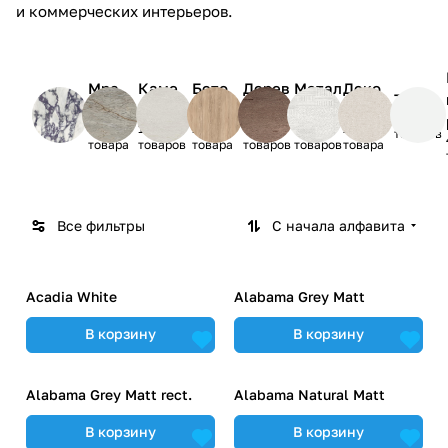
и коммерческих интерьеров.
Мра
Каме
Бето
Дерев
Метал
Деко
Ткань
мор
нь
н
о
л
р
10
34
189
104
97
7
273
товаров
товара
товаров
товара
товаров
товаров
товара
Все фильтры
С начала алфавита
Acadia White
Alabama Grey Matt
В корзину
В корзину
Alabama Grey Matt rect.
Alabama Natural Matt
В корзину
В корзину