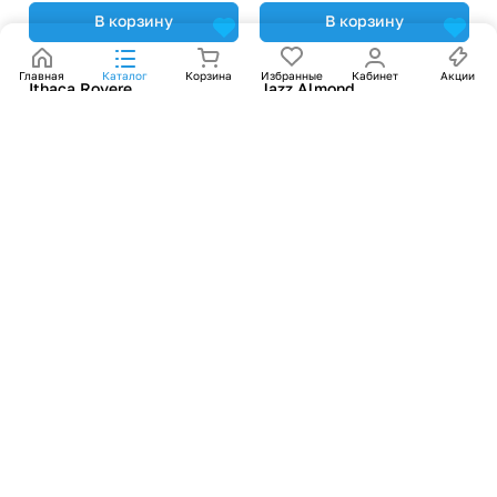
В корзину
В корзину
Главная
Каталог
Корзина
Избранные
Кабинет
Акции
Ithaca Rovere
Jazz Almond
В корзину
В корзину
Jazz Oak
Kairos Graphite
В корзину
В корзину
Kairos Graphite Decor
Kairos Grey
В корзину
В корзину
Kairos Grey Decor
Kairos Pearl
В корзину
В корзину