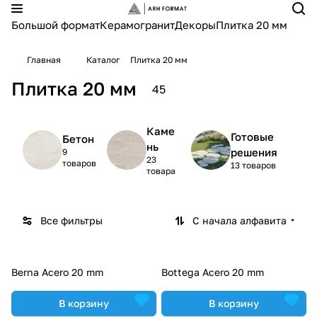
Большой формат
Керамогранит
Декоры
Плитка 20 мм
Главная
Каталог
Плитка 20 мм
Плитка 20 мм
45
Каме
Готовые
Бетон
нь
решения
9
23
товаров
13 товаров
товара
Все фильтры
С начала алфавита
Berna Acero 20 mm
Bottega Acero 20 mm
В корзину
В корзину