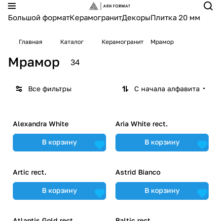
Большой формат
Керамогранит
Декоры
Плитка 20 мм
Главная
Каталог
Керамогранит
Мрамор
Мрамор
34
Все фильтры
С начала алфавита
Alexandra White
Aria White rect.
В корзину
В корзину
Artic rect.
Astrid Bianco
В корзину
В корзину
Atlantis Gold rect.
Baltic rect.