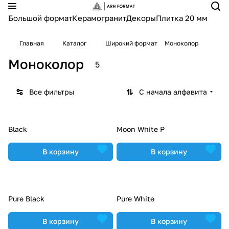
Большой формат
Керамогранит
Декоры
Плитка 20 мм
Главная
Каталог
Широкий формат
Моноколор
Моноколор
5
Все фильтры
С начала алфавита
Black
Moon White P
В корзину
В корзину
Pure Black
Pure White
В корзину
В корзину