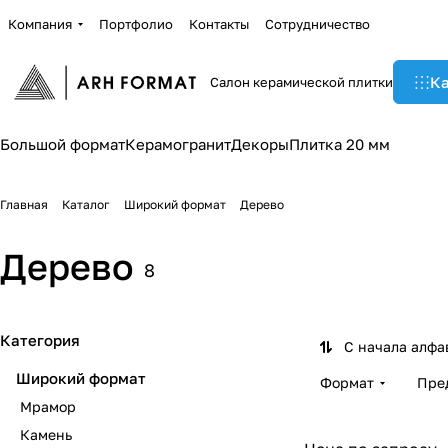
Компания
Портфолио
Контакты
Сотрудничество
Ка
Салон керамической плитки
Большой формат
Керамогранит
Декоры
Плитка 20 мм
Главная
Каталог
Широкий формат
Дерево
Дерево
8
Категория
С начала алфа
Широкий формат
Формат
Пре
Мрамор
Камень