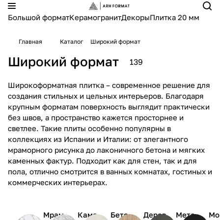
Большой формат
Керамогранит
Декоры
Плитка 20 мм
Главная
Каталог
Широкий формат
Широкий формат
139
Широкоформатная плитка – современное решение для
создания стильных и цельных интерьеров. Благодаря
крупным форматам поверхность выглядит практически
без швов, а пространство кажется просторнее и
светлее. Такие плиты особенно популярны в
коллекциях из Испании и Италии: от элегантного
мраморного рисунка до лаконичного бетона и мягких
каменных фактур. Подходит как для стен, так и для
пола, отлично смотрится в ванных комнатах, гостиных и
коммерческих интерьерах.
Мрам
Каме
Бето
Дерев
Мета
Мо