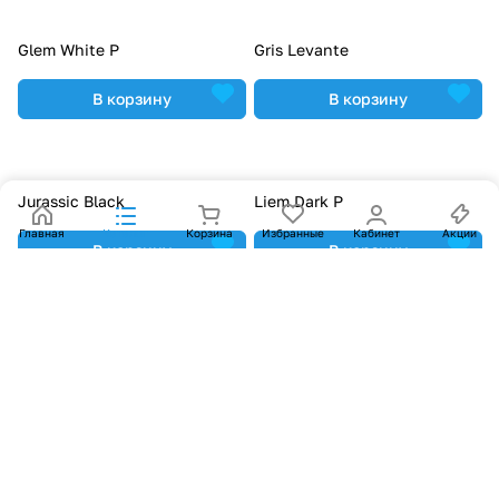
Glem White P
Gris Levante
В корзину
В корзину
Jurassic Black
Liem Dark P
Главная
Каталог
Корзина
Избранные
Кабинет
Акции
В корзину
В корзину
Liem Grey P
Lisboa Light
В корзину
В корзину