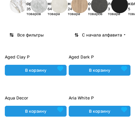
ор
нь
н
о
лл
ко
35
64
24
8
3
5
товаров
товара
товара
товаров
товара
тов
Все фильтры
С начала алфавита
Aged Clay P
Aged Dark P
В корзину
В корзину
Aqua Decor
Aria White P
В корзину
В корзину