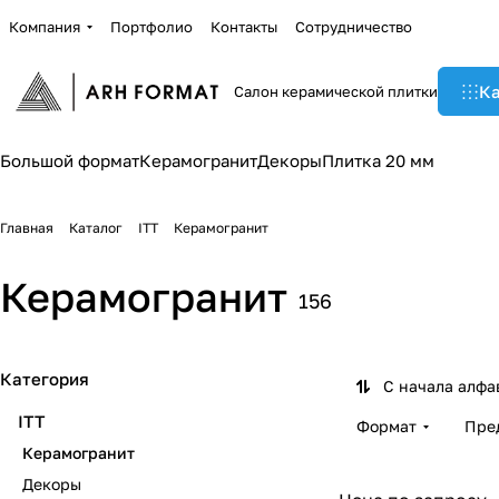
Компания
Портфолио
Контакты
Сотрудничество
Ка
Салон керамической плитки
Большой формат
Керамогранит
Декоры
Плитка 20 мм
Главная
Каталог
ITT
Керамогранит
Керамогранит
156
Категория
С начала алфа
ITT
Формат
Пре
Керамогранит
Декоры