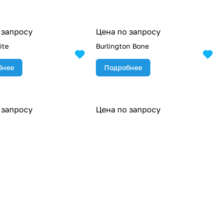
 запросу
Цена по запросу
ite
Burlington Bone
бнее
Подробнее
 запросу
Цена по запросу
ro Faces Greige
Campaspero Faces Sand
бнее
Подробнее
 запросу
Цена по запросу
ro Sand
Campaspero Sand Decor