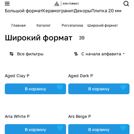
Большой формат
Керамогранит
Декоры
Плитка 20 мм
Главная
Каталог
Porcelanosa
Широкий формат
Широкий формат
39
Все фильтры
С начала алфавита
Aged Clay P
Aged Dark P
В корзину
В корзину
Aria White P
Ars Beige P
В корзину
В корзину