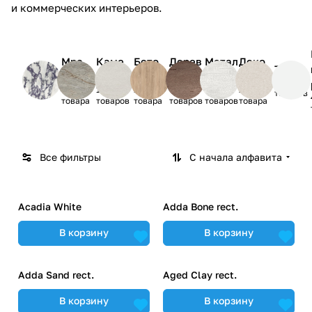
и коммерческих интерьеров.
Мра
Каме
Бето
Дерев
Метал
Деко
Ткань
мор
нь
н
о
л
р
10
34
189
104
97
7
273
товаров
товара
товаров
товара
товаров
товаров
товара
Все фильтры
С начала алфавита
Acadia White
Adda Bone rect.
В корзину
В корзину
Adda Sand rect.
Aged Clay rect.
В корзину
В корзину