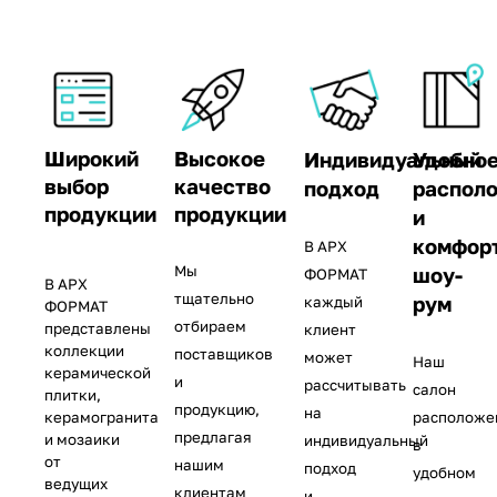
Широкий
Высокое
Индивидуальный
Удобно
выбор
качество
подход
распол
продукции
продукции
и
комфор
В AРХ
Мы
шоу-
ФОРМАТ
В AРХ
тщательно
рум
каждый
ФОРМАТ
отбираем
представлены
клиент
коллекции
поставщиков
может
Наш
керамической
и
рассчитывать
салон
плитки,
продукцию,
на
керамогранита
расположе
предлагая
и мозаики
индивидуальный
в
от
нашим
подход
удобном
ведущих
клиентам
и