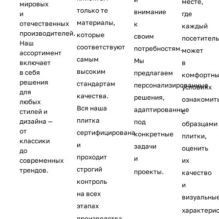
месте,
мировых
только те
внимание
и
где
материалы,
отечественных
к
каждый
производителей.
которые
своим
посетител
Наш
соответствуют
потребностям.
может
ассортимент
самым
Мы
включает
в
высоким
в себя
предлагаем
комфортны
решения
стандартам
персонализированные
условиях
для
качества.
решения,
ознакомит
любых
Вся наша
адаптированные
стилей и
с
плитка
дизайна —
под
образцами
от
сертифицирована
конкретные
плитки,
классики
и
задачи
оценить
до
проходит
и
современных
их
строгий
трендов.
проекты.
качество
контроль
и
на всех
визуальны
этапах
характерис
производства.